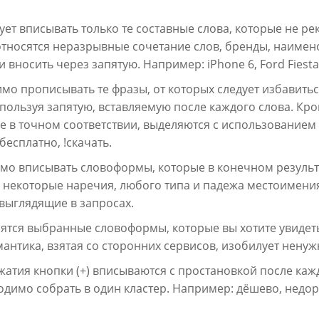
дует вписывать только те составные слова, которые не ре
относятся неразрывные сочетание слов, бренды, наимен
 вносить через запятую. Например: iPhone 6, Ford Fiesta 
мо прописывать те фразы, от которых следует избавитьс
ользуя запятую, вставляемую после каждого слова. Кро
в точном соответствии, выделяются с использованием з
!бесплатно, !скачать.
о вписывать словоформы, которые в конечном результа
: некоторые наречия, любого типа и падежа местоимения
выглядящие в запросах.
сятся выбранные словоформы, которые вы хотите увидет
емантика, взятая со сторонних сервисов, изобилует нену
жатия кнопки (+) вписываются с простановкой после ка
димо собрать в один кластер. Например: дёшево, недор