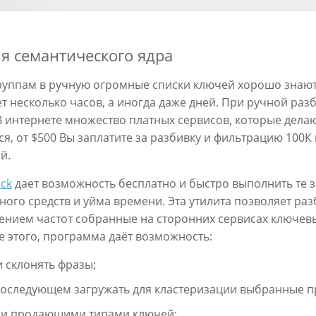
ия семантического ядра
группам в ручную огромные списки ключей хорошо знают,
т несколько часов, а иногда даже дней. При ручной раз
 интернете множество платных сервисов, которые делают
ся, от $500 Вы заплатите за разбивку и фильтрацию 100К
й.
ck
дает возможность бесплатно и быстро выполнить те з
ного средств и уйма времени. Эта утилита позволяет раз
ением частот собранные на сторонних сервисах ключев
ме этого, программа даёт возможность:
и склонять фразы;
 последующем загружать для кластеризации выбранные п
о- и продающими типами ключей;