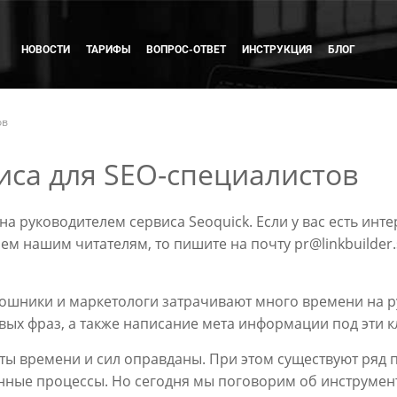
НОВОСТИ
ТАРИФЫ
ВОПРОС-ОТВЕТ
ИНСТРУКЦИЯ
БЛОГ
ов
иса для SEO-специалистов
на руководителем сервиса Seoquick. Если у вас есть инт
нем нашим читателям, то пишите на почту pr@linkbuilder
ошники и маркетологи затрачивают много времени на ру
вых фраз, а также написание мета информации под эти 
аты времени и сил оправданы. При этом существуют ряд
нные процессы. Но сегодня мы поговорим об инструмента