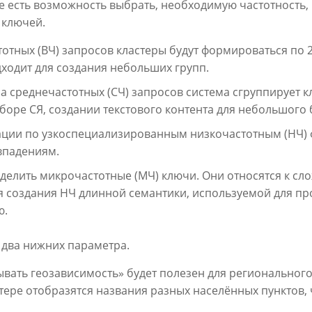
те есть возможность выбрать, необходимую частотность,
 ключей.
отных (ВЧ) запросов кластеры будут формироваться по 
дходит для создания небольших групп.
а среднечастотных (СЧ) запросов система сгруппирует к
боре СЯ, создании текстового контента для небольшого 
ации по узкоспециализированным низкочастотным (НЧ) 
впадениям.
ыделить микрочастотные (МЧ) ключи. Они относятся к с
 создания НЧ длинной семантики, используемой для пр
ю.
 два нижних параметра.
ывать геозависимость» будет полезен для региональног
тере отобразятся названия разных населённых пунктов, 