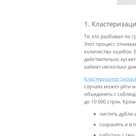
1. Кластеризац
Те, кто разбивал по 
Этот процесс отнимае
количество ошибок. В
действительно кусает
займет несколько дне
Кластеризатор Seoqui
случаях может уйти м
объединять с соблюд
до 10 000 строк. Кро
чистить дубли 
сохранять и в
работать с ге