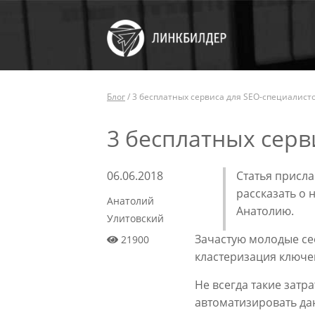
Блог
/
3 бесплатных сервиса для SEO-специалист
3 бесплатных серв
06.06.2018
Статья присла
рассказать о 
Анатолий
Анатолию.
Улитовский
Зачастую молодые се
21900
кластеризация ключе
Не всегда такие затр
автоматизировать да