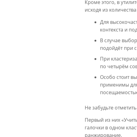
Кроме этого, в утили
исходя из количества
Для высокочаст
контекста и по
В случае выбор
подойдёт при с
При кластериз
по четырём со
Особо стоит в
применимы для
посещаемость
Не забудьте отметить
Первый из них «Учит
галочки в одном клас
ранжирование.