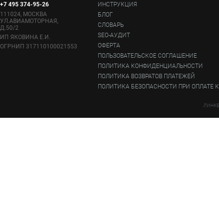
+7 495 374-95-26
ИНСТРУКЦИЯ
111024, МОСКВА
БЛОГ
УЛ.АВИАМОТОРНАЯ,
СЛОВАРЬ
Д.50/2
SEO-АУДИТ
ИП ЯКОВИНА Е.И.
ОФЕРТА
ОГРНИП 317110100021553
ПОЛЬЗОВАТЕЛЬСКОЕ СОГЛАШЕНИЕ
ПОЛИТИКА КОНФИДЕНЦИАЛЬНОСТИ
ПОЛИТИКА ВОЗВРАТОВ ПЛАТЕЖЕЙ
ПОЛИТИКА БЕЗОПАСНОСТИ ПРИ ОПЛАТЕ 
ЛИНКБ